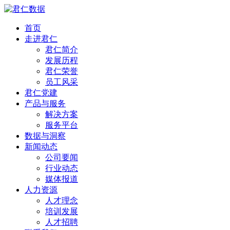
首页
走进君仁
君仁简介
发展历程
君仁荣誉
员工风采
君仁党建
产品与服务
解决方案
服务平台
数据与洞察
新闻动态
公司要闻
行业动态
媒体报道
人力资源
人才理念
培训发展
人才招聘